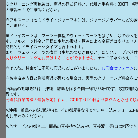
※クリーニング実施後は、商品の返却送料と、代引き手数料：300円（
の確認画面でご確認ください。
※フルスーツ（セミドライ・ジャーフル）は、ジャージ／ラバーなどの素
ざいません。
※ドライスーツは、ブーツ一体型のウェットスーツをはじめ、水の浸入を
す。フルスーツ料金と同様に生地の素材・厚みによる金額差はありません
簡易的なドライスーツタイプも含まれます。
また、ウェットスーツの表面（生地のつなぎ目など）に防水テープが貼付
ありクリーニングをお受けすることができません。
予めご了承のうえ、ご
※その他、料金がご不明な商品などございましたら、
お問合せフォーム
に
※お申込み内容と到着商品が異なる場合は、実際のクリーニング料金をご
※商品の返却送料は、沖縄・離島を除き全国一律1,000円です。枚数制
得です。
発送代行業者様の運賃改定に伴い、2019年7月25日より新料金とさせて
※沖縄・離島への返却送料は、その都度異なります。申し込みフォーム内
えお申込みください。
※当サービスの都合上、商品の直接持ち込みや、直接渡し等には対応でき